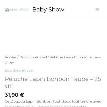
Aller
Baby Show
au
contenu
quantité
de
Peluche
Lapin
Bonbon
Taupe
Accueil
/
Doudous et éveil
/ Peluche Lapin Bonbon Taupe –
-
25 cm
25
Doudous et éveil
cm
Peluche Lapin Bonbon Taupe – 25
cm
31,90
€
Ce Doudou Lapin Bonbon, tout doux, tout tendre avec