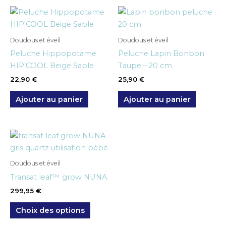
Doudous et éveil
Doudous et éveil
Peluche Hippopotame
Peluche Lapin Bonbon
HIP’COOL Beige Sable
Taupe – 20 cm
22,90
€
25,90
€
Ajouter au panier
Ajouter au panier
Ce
produit
a
Doudous et éveil
plusieurs
Transat leaf™ grow NUNA
variations.
299,95
€
Les
options
Choix des options
peuvent