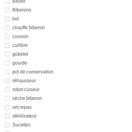
bavoir
Biberons
bol
chauffe biberon
coussin
cuillère
gobelet
gourde
pot de conservation
réhausseur
robot cuiseur
sèche biberon
set repas
stérilisateur
Sucettes