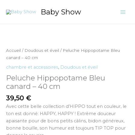
Aller
Baby Show
au
contenu
quantité
de
Peluche
Accueil
/
Doudous et éveil
/ Peluche Hippopotame Bleu
Hippopotame
canard – 40 cm
Bleu
chambre et accessoires
,
Doudous et éveil
canard
Peluche Hippopotame Bleu
-
40
canard – 40 cm
cm
39,50
€
Avec cette belle collection d’HIPPO tout en couleur, le
ton est donné: HAPPY, HAPPY ! Extrême douceur
apaisante pour de bons petits câlins, bidon généreux,
bonne bouille, son humeur est toujours TIP TOP pour