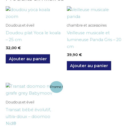
Doudous et éveil
chambre et accessoires
Doudou plat Yoca le koala
Veilleuse musicale et
– 25 cm
lumineuse Panda Gris – 20
cm
32,00
€
39,90
€
Ajouter au panier
Ajouter au panier
Le
Le
Promo !
prix
prix
initial
actuel
était :
est :
Doudous et éveil
154,90 €.
129,00 €.
Transat bébé évolutif,
ultra-doux – doomoo
Nid®