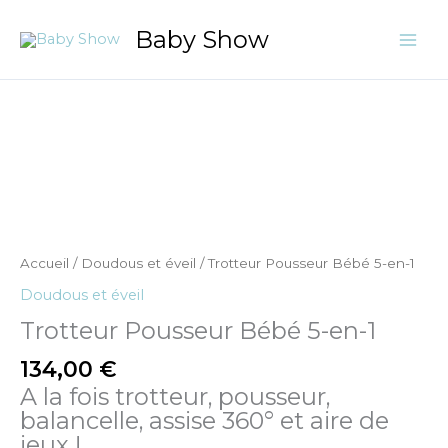
Aller
Baby Show
au
contenu
quantité
de
Trotteur
Pousseur
Bébé
5-
en-
Accueil
/
Doudous et éveil
/ Trotteur Pousseur Bébé 5-en-1
1
Doudous et éveil
Trotteur Pousseur Bébé 5-en-1
134,00
€
A la fois trotteur, pousseur,
balancelle, assise 360° et aire de
jeux !