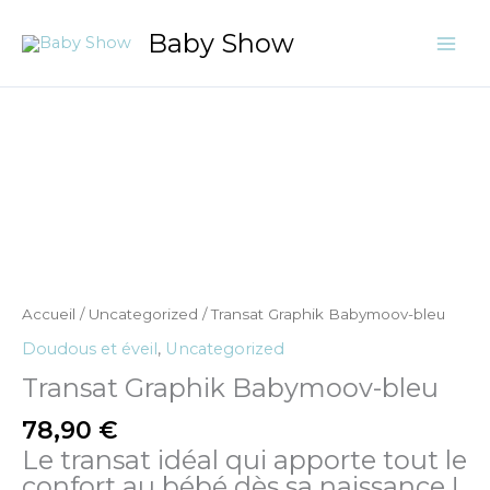
Aller
Baby Show
au
contenu
quantité
de
Transat
Graphik
Babymoov-
bleu
Accueil
/
Uncategorized
/ Transat Graphik Babymoov-bleu
Doudous et éveil
,
Uncategorized
Transat Graphik Babymoov-bleu
78,90
€
Le transat idéal qui apporte tout le
confort au bébé dès sa naissance !