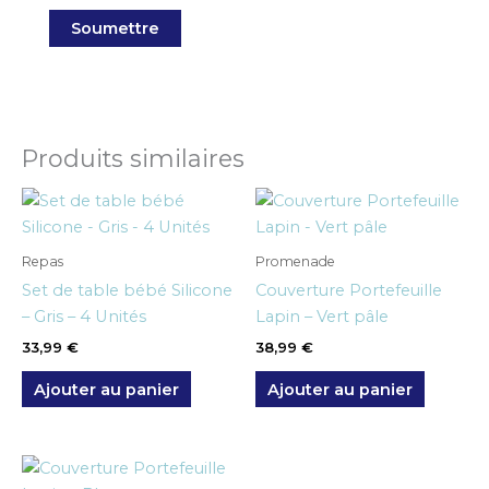
Produits similaires
Repas
Promenade
Set de table bébé Silicone
Couverture Portefeuille
– Gris – 4 Unités
Lapin – Vert pâle
33,99
€
38,99
€
Ajouter au panier
Ajouter au panier