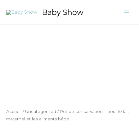
Aller
Baby Show
au
contenu
quantité
de
Pot
de
conservation
-
pour
le
lait
maternel
et
Accueil
/
Uncategorized
/ Pot de conservation – pour le lait
les
maternel et les aliments bébé
aliments
bébé