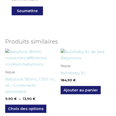
Produits similaires
Plage
Ce
de
produit
prix :
9,90 €
a
Repas
à
plusieurs
Repas
13,90 €
Nutribaby XL
variations.
Babybols 180mL / 250 mL
184,90
€
Les
x6 – Contenants
options
Ajouter au panier
alimentaire
peuvent
9,90
€
–
13,90
€
être
choisies
Choix des options
sur