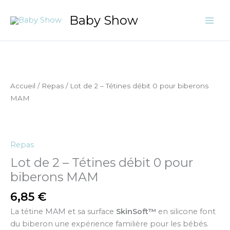
Aller
Baby Show
au
contenu
quantité
de
Lot
Accueil
/
Repas
/ Lot de 2 – Tétines débit 0 pour biberons
de
MAM
2
-
Tétines
débit
Repas
0
Lot de 2 – Tétines débit 0 pour
pour
biberons MAM
biberons
MAM
6,85
€
La tétine MAM et sa surface
SkinSoft™
en silicone font
du biberon une expérience familière pour les bébés.