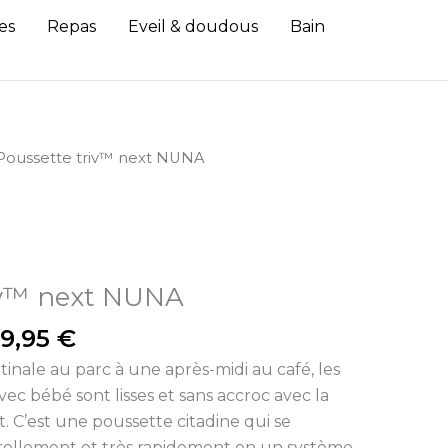
es
Repas
Eveil & doudous
Bain
Plage
Poussette triv™ next NUNA
de
prix :
699,95 €
à
799,95 €
iv™ next NUNA
9,95
€
ale au parc à une après-midi au café, les
vec bébé sont lisses et sans accroc avec la
 C’est une poussette citadine qui se
rellement et très rapidement en un système