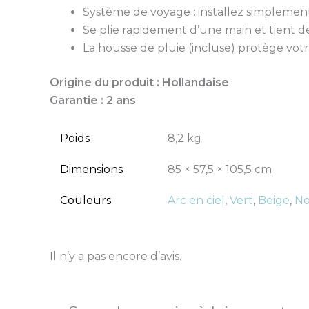
Système de voyage : installez simplement 
Se plie rapidement d’une main et tient 
La housse de pluie (incluse) protège v
Origine du produit : Hollandaise
Garantie : 2 ans
Poids
8,2 kg
Dimensions
85 × 57,5 × 105,5 cm
Couleurs
Arc en ciel
,
Vert
,
Beige
,
No
Il n’y a pas encore d’avis.