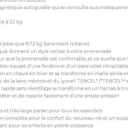
ajets tout en douceur
gnétique autoguidée qui se verrouille automatiqueme
ce à 22 kg
pèse que 8,72 kg (sans insert ni barre)
piqué donnent un style certain à votre promenade
our que la promenade soit confortable, et ce quelle que so
le, équipé d’une fenêtre et d’un pare-soleil rétractable
ien en chaud en hiver et se transforme en maille aérée e
avec de la laine mérinos et du lyocell TENCEL* (*TENCE
rapide sans réenfilage se transforme en un harnais à troi
rêter et de repartir facilement d’une simple pression
et très large panier pour tous les essentiels
inaison complète pour le confort du nouveau-né et un sup
ant pour les enfants en pleine croissance