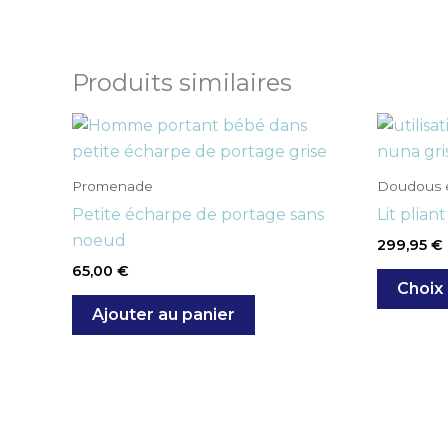
Produits similaires
Promenade
Doudous e
Petite écharpe de portage sans
Lit plia
noeud
299,95
€
65,00
€
Choix
Ajouter au panier