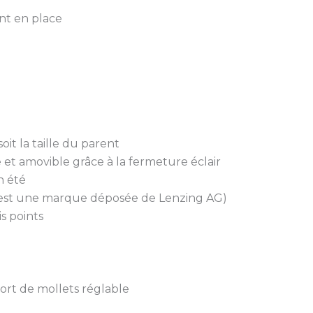
nt en place
it la taille du parent
 et amovible grâce à la fermeture éclair
n été
L™ est une marque déposée de Lenzing AG)
s points
port de mollets réglable