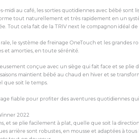
idi au café, les sorties quotidiennes avec bébé sont li
sforme tout naturellement et très rapidement en un syst
liée. Tout cela fait de la TRIV next le compagnon idéal d
grale, le système de freinage OneTouch et les grandes r
et amorties, en toute sérénité.
usement conçue avec un siège qui fait face et se plie da
s saisons maintient bébé au chaud en hiver et se transfor
 que soit le temps.
e fiable pour profiter des aventures quotidiennes qui l
Winner 2022
, et se plie facilement à plat, quelle que soit la directio
ues arrière sont robustes, en mousse et adaptées à tous l