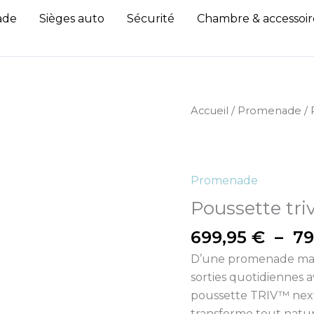
ade
Sièges auto
Sécurité
Chambre & accessoir
Accueil
/
Promenade
/ 
Promenade
Poussette tr
699,95
€
–
79
D’une promenade matin
sorties quotidiennes a
poussette TRIV™ next.
transforme tout natu