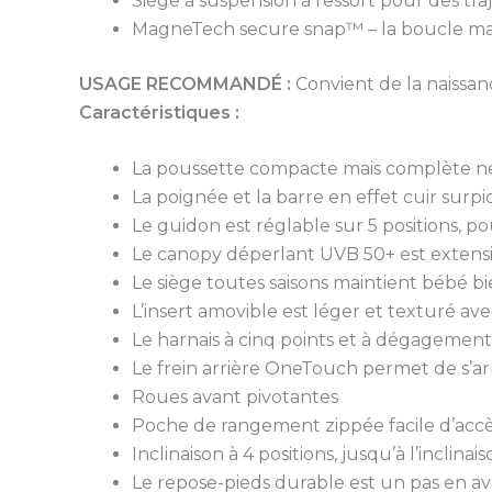
Siège à suspension à ressort pour des tr
MagneTech secure snap™ – la boucle ma
USAGE RECOMMANDÉ :
Convient de la naissan
Caractéristiques :
La poussette compacte mais complète ne 
La poignée et la barre en effet cuir sur
Le guidon est réglable sur 5 positions, p
Le canopy déperlant UVB 50+ est extensib
Le siège toutes saisons maintient bébé b
L’insert amovible est léger et texturé 
Le harnais à cinq points et à dégagement 
Le frein arrière OneTouch permet de s’ar
Roues avant pivotantes
Poche de rangement zippée facile d’accès 
Inclinaison à 4 positions, jusqu’à l’incl
Le repose-pieds durable est un pas en av