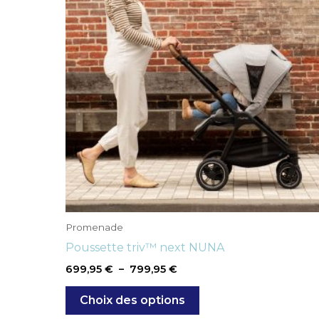
à
plusieurs
799,95 €
variations.
Les
options
peuvent
être
choisies
sur
la
page
du
produit
Promenade
Poussette triv™ next NUNA
699,95
€
–
799,95
€
Choix des options