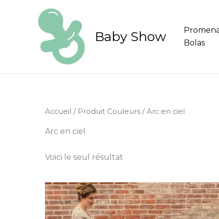
Aller
au
Promen
contenu
Baby Show
Bolas
Accueil
/ Produit Couleurs / Arc en ciel
Arc en ciel
Voici le seul résultat
Plage
Ce
de
produit
prix :
699,95 €
a