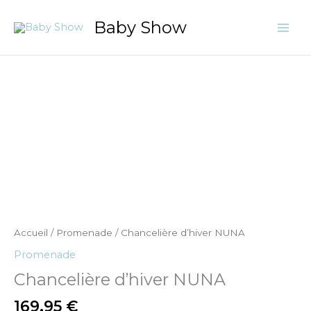
Aller
Baby Show
au
contenu
quantité
de
Chancelière
d'hiver
NUNA
Accueil
/
Promenade
/ Chancelière d’hiver NUNA
Promenade
Chancelière d’hiver NUNA
169,95
€