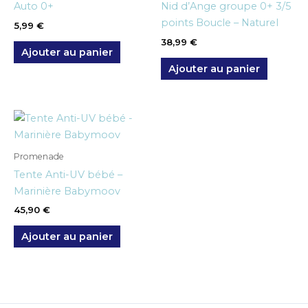
Auto 0+
Nid d’Ange groupe 0+ 3/5
points Boucle – Naturel
5,99
€
38,99
€
Ajouter au panier
Ajouter au panier
Promenade
Tente Anti-UV bébé –
Marinière Babymoov
45,90
€
Ajouter au panier