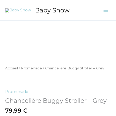
Aller
Baby Show
au
contenu
quantité
de
Chancelière
Buggy
Stroller
-
Grey
Accueil
/
Promenade
/ Chancelière Buggy Stroller – Grey
Promenade
Chancelière Buggy Stroller – Grey
79,99
€