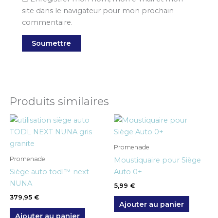
site dans le navigateur pour mon prochain
commentaire.
Produits similaires
Promenade
Promenade
Moustiquaire pour Siège
Siège auto todl™ next
Auto 0+
NUNA
5,99
€
379,95
€
Ajouter au panier
Ajouter au panier