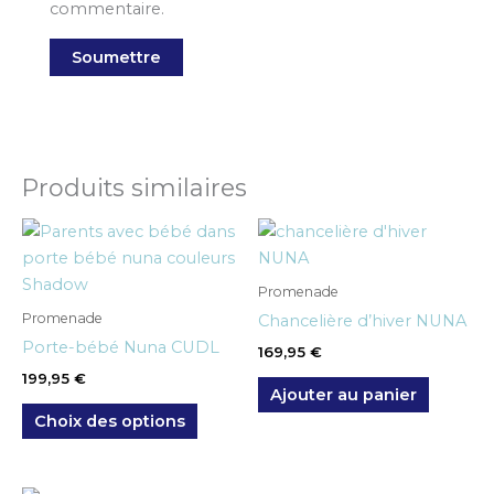
commentaire.
Produits similaires
Ce
produit
a
Promenade
plusieurs
Promenade
Chancelière d’hiver NUNA
variations.
Porte-bébé Nuna CUDL
169,95
€
Les
199,95
€
options
Ajouter au panier
peuvent
Choix des options
être
choisies