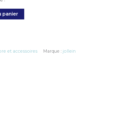
u panier
e et accessoires
Marque :
jollein