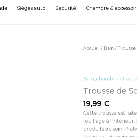
ade
Sièges auto
Sécurité
Chambre & accessoir
quantité
Accueil
/
Bain
/ Trousse
de
Trousse
de
Bain
,
chambre et acce
Soins
-
Trousse de So
Cloudy
19,99
€
Rib
Cette trousse est fait
feuillage à l’intérieu
produits de soin. Prat
trousseau de naissanc