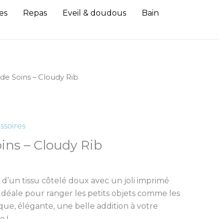
es
Repas
Eveil & doudous
Bain
 de Soins – Cloudy Rib
ssoires
ins – Cloudy Rib
e d’un tissu côtelé doux avec un joli imprimé
r. Idéale pour ranger les petits objets comme les
ique, élégante, une belle addition à votre
e !