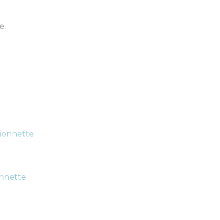
e.
onnette