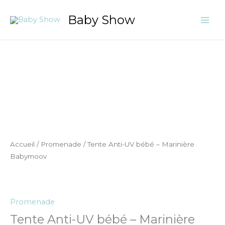
Aller
Baby Show
au
contenu
quantité
de
Tente
Anti-
UV
bébé
-
Marinière
Accueil
/
Promenade
/ Tente Anti-UV bébé – Marinière
Babymoov
Babymoov
Promenade
Tente Anti-UV bébé – Marinière