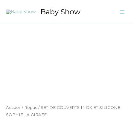
Aller
Baby Show
au
contenu
quantité
de
SET
DE
COUVERTS
INOX
ET
SILICONE
SOPHIE
LA
GIRAFE
Accueil
/
Repas
/ SET DE COUVERTS INOX ET SILICONE
SOPHIE LA GIRAFE