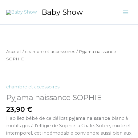
Aller
Baby Show
au
contenu
quantité
de
Pyjama
Accueil
/
chambre et accessoires
/ Pyjama naissance
naissance
SOPHIE
SOPHIE
chambre et accessoires
Pyjama naissance SOPHIE
23,90
€
Habillez bébé de ce délicat
pyjama naissance
blanc à
motifs gris à l’effigie de Sophie la Girafe. Sobre, mixte et
intemporel, cet indémodable conviendra aussi bien aux