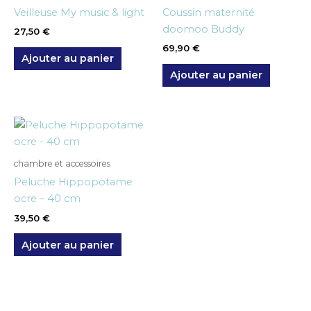
Veilleuse My music & light
Coussin maternité
doomoo Buddy
27,50
€
69,90
€
Ajouter au panier
Ajouter au panier
chambre et accessoires
Peluche Hippopotame
ocre – 40 cm
39,50
€
Ajouter au panier