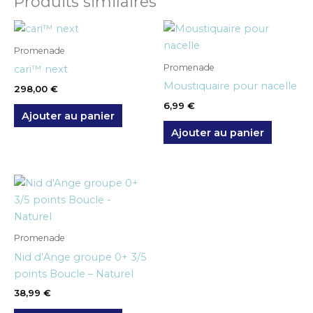
Produits similaires
Promenade
Promenade
cari™ next
Moustiquaire pour nacelle
298,00
€
6,99
€
Ajouter au panier
Ajouter au panier
Promenade
Nid d’Ange groupe 0+ 3/5
points Boucle – Naturel
38,99
€