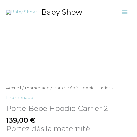
Aller
Baby Show
au
contenu
quantité
de
Porte-
Bébé
Hoodie-
Carrier
2
Accueil
/
Promenade
/ Porte-Bébé Hoodie-Carrier 2
Promenade
Porte-Bébé Hoodie-Carrier 2
139,00
€
Portez dès la maternité