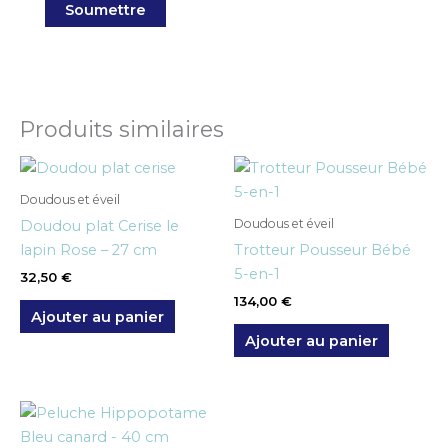
Produits similaires
Doudous et éveil
Doudous et éveil
Doudou plat Cerise le
lapin Rose – 27 cm
Trotteur Pousseur Bébé
5-en-1
32,50
€
134,00
€
Ajouter au panier
Ajouter au panier