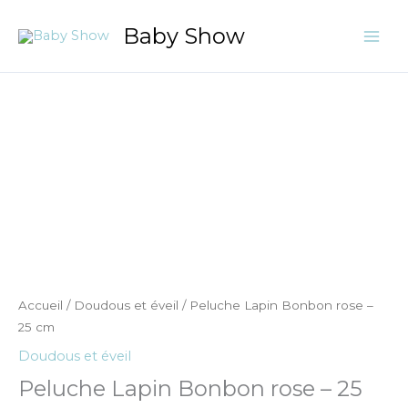
Aller
Baby Show
au
contenu
quantité
de
Peluche
Lapin
Bonbon
rose
-
25
cm
Accueil
/
Doudous et éveil
/ Peluche Lapin Bonbon rose –
25 cm
Doudous et éveil
Peluche Lapin Bonbon rose – 25