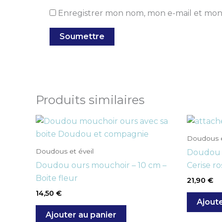
Enregistrer mon nom, mon e-mail et mon
Produits similaires
Doudous e
Doudous et éveil
Doudou a
Doudou ours mouchoir – 10 cm –
Cerise ro
Boite fleur
21,90
€
14,50
€
Ajoute
Ajouter au panier