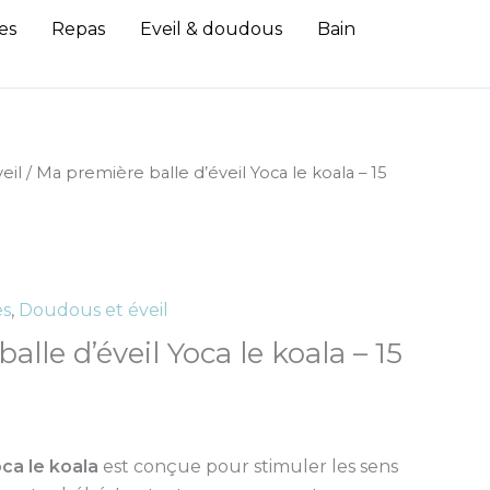
es
Repas
Eveil & doudous
Bain
eil
/ Ma première balle d’éveil Yoca le koala – 15
es
,
Doudous et éveil
lle d’éveil Yoca le koala – 15
oca le koala
est conçue pour stimuler les sens