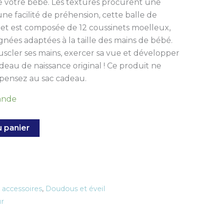
votre bébé. Les textures procurent une
une facilité de préhension, cette balle de
et est composée de 12 coussinets moelleux,
gnées adaptées à la taille des mains de bébé.
uscler ses mains, exercer sa vue et développer
deau de naissance original ! Ce produit ne
 pensez au sac cadeau.
ande
u panier
accessoires
,
Doudous et éveil
r