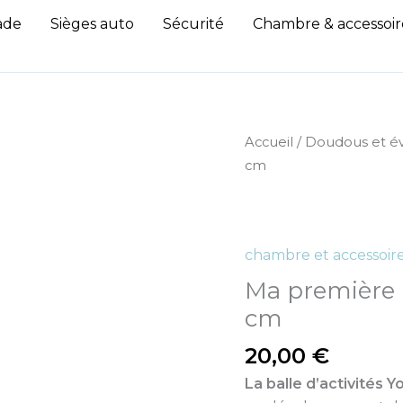
ade
Sièges auto
Sécurité
Chambre & accessoir
quantité
Accueil
/
Doudous et év
de
cm
Ma
première
balle
chambre et accessoir
d'éveil
Yoca
Ma première ba
le
cm
koala
20,00
€
-
15
La balle d’activités Y
cm