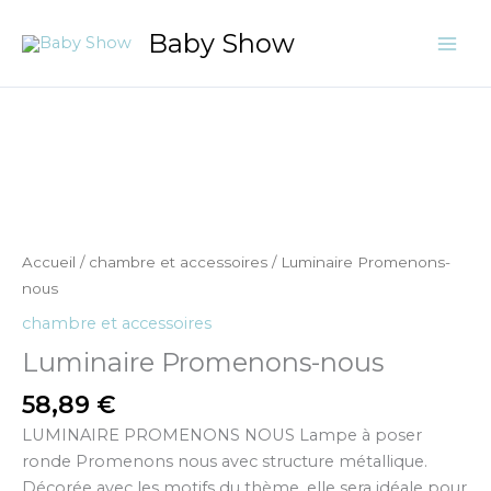
Aller
Baby Show
au
contenu
quantité
de
Luminaire
Promenons-
nous
Accueil
/
chambre et accessoires
/ Luminaire Promenons-
nous
chambre et accessoires
Luminaire Promenons-nous
58,89
€
LUMINAIRE PROMENONS NOUS Lampe à poser
ronde Promenons nous avec structure métallique.
Décorée avec les motifs du thème, elle sera idéale pour