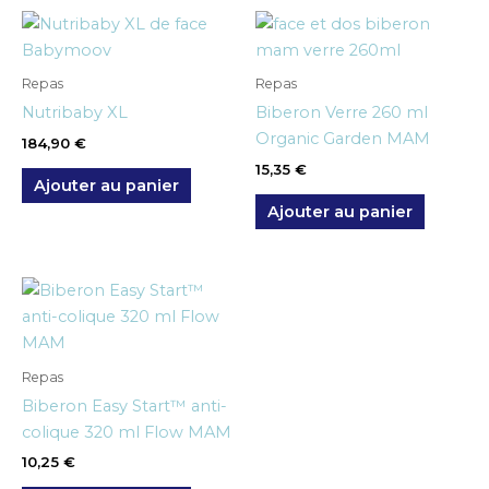
Repas
Repas
Nutribaby XL
Biberon Verre 260 ml
Organic Garden MAM
184,90
€
15,35
€
Ajouter au panier
Ajouter au panier
Repas
Biberon Easy Start™ anti-
colique 320 ml Flow MAM
10,25
€