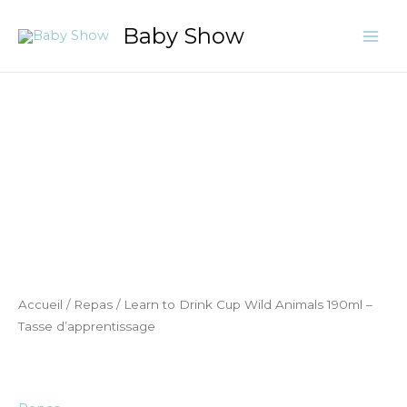
Aller
Baby Show
au
contenu
quantité
de
Learn
to
Drink
Cup
Wild
Animals
190ml
-
Accueil
/
Repas
/ Learn to Drink Cup Wild Animals 190ml –
Tasse
Tasse d’apprentissage
d’apprentissage