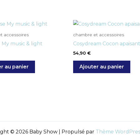
t accessoires
chambre et accessoires
e My music & light
Cosydream Cocon apaisan
54,90
€
r au panier
Ajouter au panier
ight © 2026 Baby Show | Propulsé par
Thème WordPress