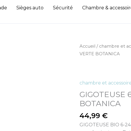
ade
Sièges auto
Sécurité
Chambre & accessoir
quantité
Accueil
/
chambre et ac
de
VERTE BOTANICA
GIGOTEUSE
6-
24MOIS
chambre et accessoir
LANGE
BIO
GIGOTEUSE 
VERTE
BOTANICA
BOTANICA
44,99
€
GIGOTEUSE BIO 6-24 