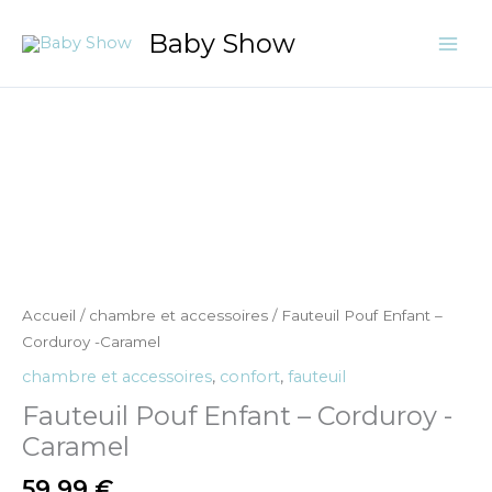
Aller
Baby Show
au
contenu
quantité
de
Fauteuil
Pouf
Enfant
-
Corduroy
-
Accueil
/
chambre et accessoires
/ Fauteuil Pouf Enfant –
Caramel
Corduroy -Caramel
chambre et accessoires
,
confort
,
fauteuil
Fauteuil Pouf Enfant – Corduroy -
Caramel
59,99
€