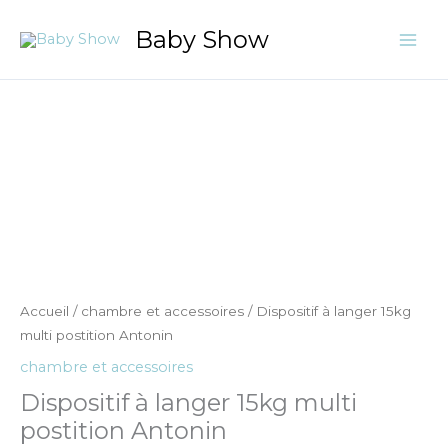
Aller
Baby Show
au
contenu
quantité
de
Dispositif
à
langer
15kg
multi
postition
Antonin
Accueil
/
chambre et accessoires
/ Dispositif à langer 15kg
multi postition Antonin
chambre et accessoires
Dispositif à langer 15kg multi
postition Antonin