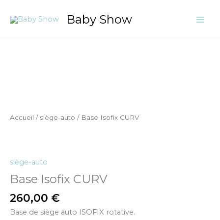
Aller
Baby Show
au
contenu
quantité
de
Base
Isofix
CURV
Accueil
/
siège-auto
/ Base Isofix CURV
siège-auto
Base Isofix CURV
260,00
€
Base de siège auto ISOFIX rotative.