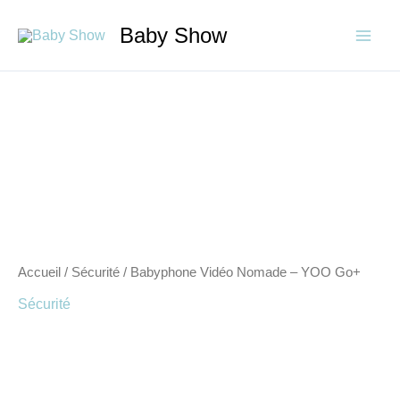
Aller
Baby Show
au
contenu
quantité
de
Babyphone
Vidéo
Nomade
-
YOO
Go+
Accueil
/
Sécurité
/ Babyphone Vidéo Nomade – YOO Go+
Sécurité
Babyphone