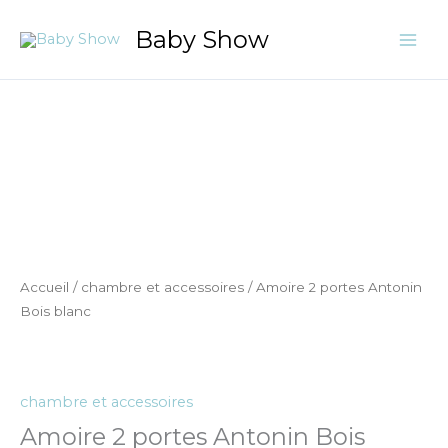
Aller
Baby Show
au
contenu
quantité
de
Amoire
2
portes
Antonin
Bois
blanc
Accueil
/
chambre et accessoires
/ Amoire 2 portes Antonin
Bois blanc
chambre et accessoires
Amoire 2 portes Antonin Bois