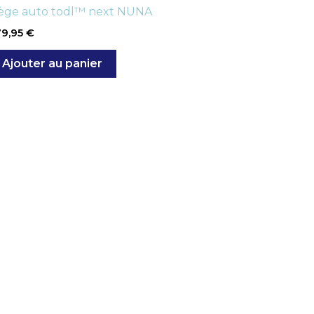
iège auto todl™ next NUNA
79,95
€
Ajouter au panier