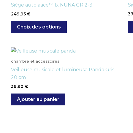
Siège auto aace™ lx NUNA GR 2-3
S
249,95
€
3
Choix des options
chambre et accessoires
Veilleuse musicale et lumineuse Panda Gris –
20 cm
39,90
€
Ajouter au panier