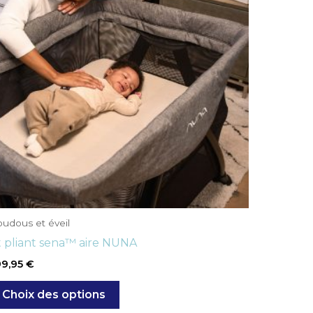
plusieurs
variations.
Les
options
peuvent
être
choisies
sur
la
page
du
produit
udous et éveil
t pliant sena™ aire NUNA
99,95
€
Choix des options