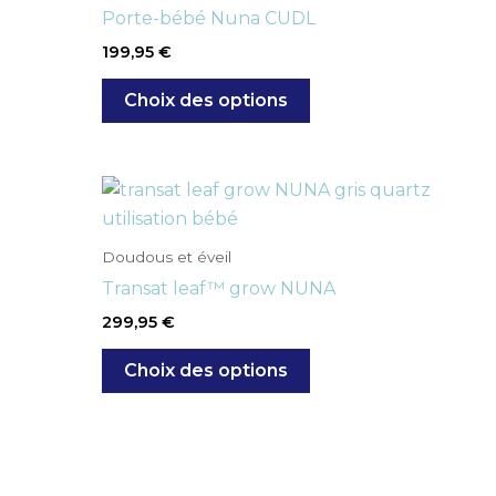
Porte-bébé Nuna CUDL
199,95
€
Choix des options
Ce
produit
a
Doudous et éveil
plusieurs
Transat leaf™ grow NUNA
variations.
299,95
€
Les
options
Choix des options
peuvent
être
choisies
sur