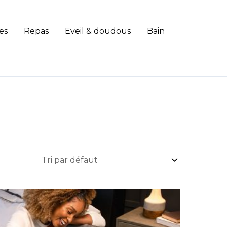
es
Repas
Eveil & doudous
Bain
Ce
produit
a