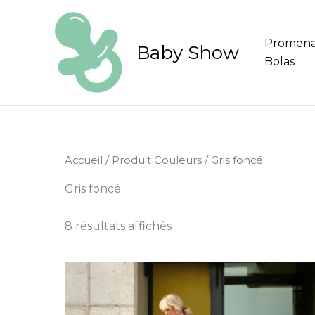
Aller
au
Promen
contenu
Baby Show
Bolas
Accueil
/ Produit Couleurs / Gris foncé
Gris foncé
8 résultats affichés
Ce
produit
a