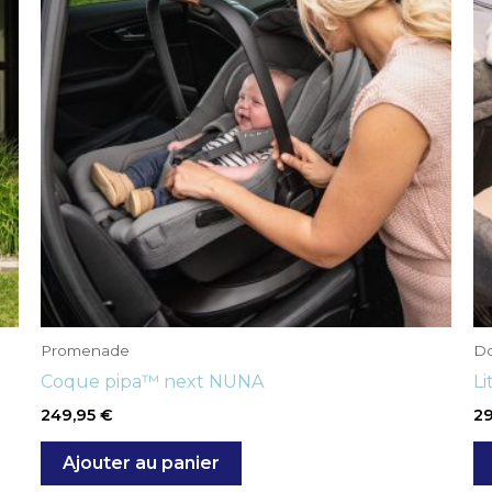
Promenade
Do
Coque pipa™ next NUNA
Li
249,95
€
2
Ajouter au panier