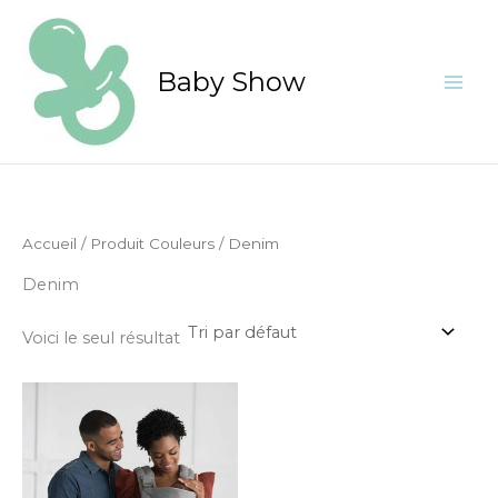
Aller
au
contenu
Baby Show
Accueil
/ Produit Couleurs / Denim
Denim
Voici le seul résultat
Ce
produit
a
plusieurs