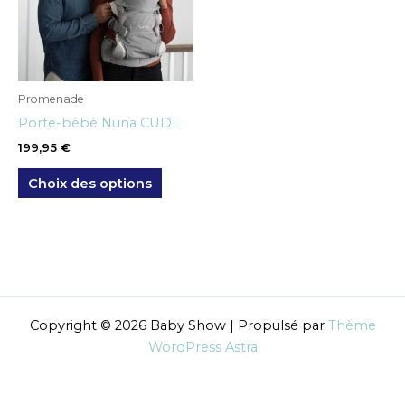
variations.
Les
options
peuvent
être
Promenade
choisies
Porte-bébé Nuna CUDL
sur
199,95
€
la
page
Choix des options
du
produit
Copyright © 2026 Baby Show | Propulsé par
Thème
WordPress Astra