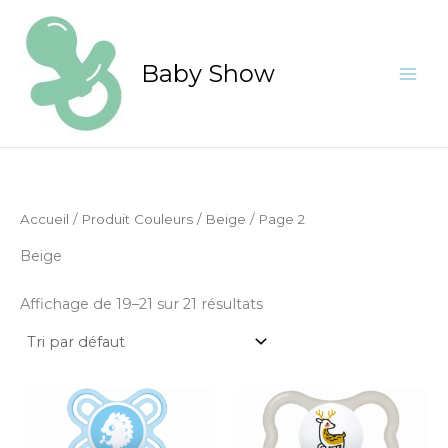
Aller
au
contenu
Baby Show
Accueil
/ Produit Couleurs /
Beige
/ Page 2
Beige
Affichage de 19–21 sur 21 résultats
Ce
produit
a